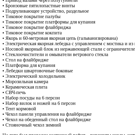
• Привод валами через полутуннели
• Бронзовые пятилопастные винты
• Подруливающее устройство, раздельное
• Тиковое покрытие палубы
• Тиковое покрытие платформы для купания
• Тиковое покрытие флайбриджа
• Тиковое покрытие кокпита
• Якорь и 60-метровая якорная цепь (гальванизирована)
• Электрическая якорная лебедка с управлением с мостика и из
• Носовой якорный блок из нержавеющей стали с ограничителе
• Стеклоочистители и омыватели ветрового стекла
• Стол на флайбридже
• Платформа для купания
• Лебедки швартовочные боковые
• Электрический холодильник
• Морозильная камера
• Керамическая плита
• СВЧ-печь
• Набор посуды на 6 персон
• Набор вилок и ножей на 6 персон
• Тент кормовой
• Чехол панели управления на флайбридже
• Чехол на обеденный стол на флайбридже
• Стояночный чехол зимний