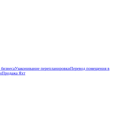
 бизнеса
Узаконивание перепланировки
Перевод помещения в
и
Продажа Яхт