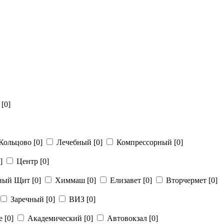
й
[0]
Кольцово
[0]
Лечебный
[0]
Компрессорный
[0]
]
Центр
[0]
рный Щит
[0]
Химмаш
[0]
Елизавет
[0]
Вторчермет
[0]
Заречный
[0]
ВИЗ
[0]
ье
[0]
Академический
[0]
Автовокзал
[0]