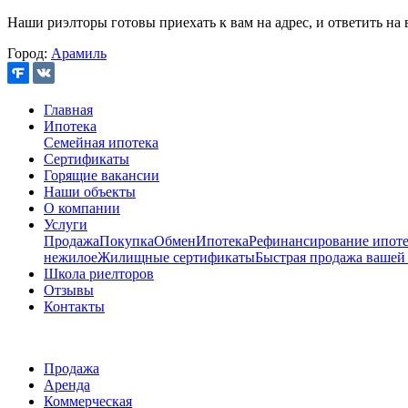
Наши риэлторы готовы приехать к вам на адрес, и ответить на 
Город:
Арамиль
Главная
Ипотека
Семейная ипотека
Сертификаты
Горящие вакансии
Наши объекты
О компании
Услуги
Продажа
Покупка
Обмен
Ипотека
Рефинансирование ипоте
нежилое
Жилищные сертификаты
Быстрая продажа вашей
Школа риелторов
Отзывы
Контакты
Продажа
Аренда
Коммерческая