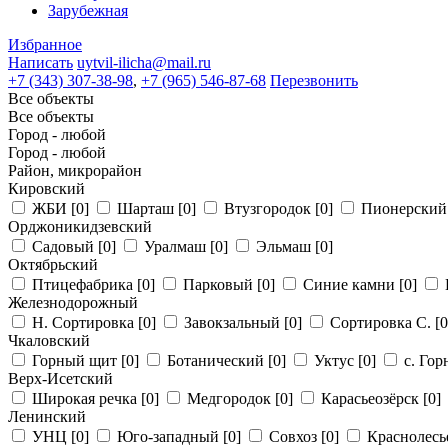
Зарубежная
Избранное
Написать
uytvil-ilicha@mail.ru
+7 (343) 307-38-98
,
+7 (965) 546-87-68
Перезвонить
Все объекты
Все объекты
Город - любой
Город - любой
Район, микрорайон
Кировский
ЖБИ
[0]
Шарташ
[0]
Втузгородок
[0]
Пионерски
Орджоникидзевский
Садовый
[0]
Уралмаш
[0]
Эльмаш
[0]
Октябрьский
Птицефабрика
[0]
Парковый
[0]
Синие камни
[0]
Железнодорожный
Н. Сортировка
[0]
Завокзальный
[0]
Сортировка С.
[0
Чкаловский
Горный щит
[0]
Ботанический
[0]
Уктус
[0]
с. Го
Верх-Исетский
Широкая речка
[0]
Медгородок
[0]
Карасьеозёрск
[0]
Ленинский
УНЦ
[0]
Юго-западный
[0]
Совхоз
[0]
Краснолес