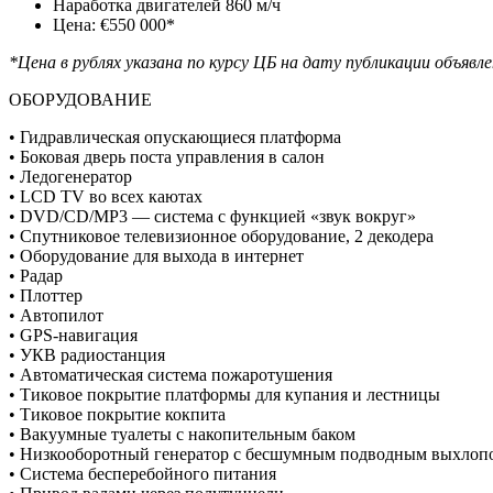
Наработка двигателей 860 м/ч
Цена: €550 000*
*Цена в рублях указана по курсу ЦБ на дату публикации объявл
ОБОРУДОВАНИЕ
• Гидравлическая опускающиеся платформа
• Боковая дверь поста управления в салон
• Ледогенератор
• LCD TV во всех каютах
• DVD/СD/MP3 — система с функцией «звук вокруг»
• Спутниковое телевизионное оборудование, 2 декодера
• Оборудование для выхода в интернет
• Радар
• Плоттер
• Автопилот
• GPS-навигация
• УКВ радиостанция
• Автоматическая система пожаротушения
• Тиковое покрытие платформы для купания и лестницы
• Тиковое покрытие кокпита
• Вакуумные туалеты с накопительным баком
• Низкооборотный генератор с бесшумным подводным выхлоп
• Система бесперебойного питания