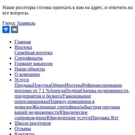
Наши риэлторы готовы приехать к вам на адрес, и ответить на
все вопросы.
Город:
Арамиль
Главная
Ипотека
Семейная ипотека
Сертификаты
Горящие вакансии
Наши объекты
О компании
Услуги
Продажа
Покупка
Обмен
Ипотека
Рефинансирование
ипотеки от 7,1 %
Аренда
Подбор
Оценка недвижимости,
предприятия и бизнеса
Узаконивание
перепланировки
Перевод помещения в
нежилое
Жилищные сертификаты
Быстрая продажа
вашей недвижимости
Юридическое
сопровождение
Юридические услуги
Продажа Яхт
Школа риелторов
Отзывы
Контакты