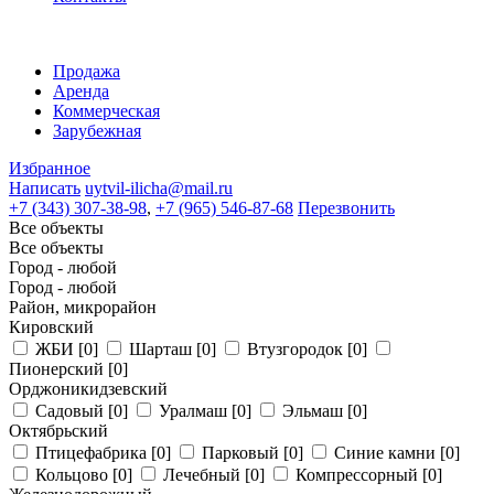
Продажа
Аренда
Коммерческая
Зарубежная
Избранное
Написать
uytvil-ilicha@mail.ru
+7 (343) 307-38-98
,
+7 (965) 546-87-68
Перезвонить
Все объекты
Все объекты
Город - любой
Город - любой
Район, микрорайон
Кировский
ЖБИ
[0]
Шарташ
[0]
Втузгородок
[0]
Пионерский
[0]
Орджоникидзевский
Садовый
[0]
Уралмаш
[0]
Эльмаш
[0]
Октябрьский
Птицефабрика
[0]
Парковый
[0]
Синие камни
[0]
Кольцово
[0]
Лечебный
[0]
Компрессорный
[0]