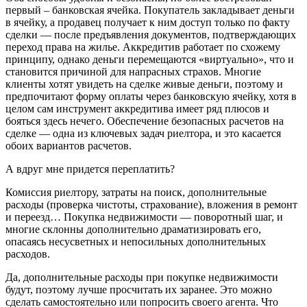
первый – банковская ячейка. Покупатель закладывает деньги
в ячейку, а продавец получает к ним доступ только по факту
сделки — после предъявления документов, подтверждающих
переход права на жилье. Аккредитив работает по схожему
принципу, однако деньги перемещаются «виртуально», что и
становится причиной для напрасных страхов. Многие
клиенты хотят увидеть на сделке живые деньги, поэтому и
предпочитают форму оплаты через банковскую ячейку, хотя в
целом сам инструмент аккредитива имеет ряд плюсов и
бояться здесь нечего. Обеспечение безопасных расчетов на
сделке — одна из ключевых задач риелтора, и это касается
обоих вариантов расчетов.
А вдруг мне придется переплатить?
Комиссия риелтору, затраты на поиск, дополнительные
расходы (проверка чистоты, страхование), вложения в ремонт
и переезд… Покупка недвижимости — поворотный шаг, и
многие склонны дополнительно драматизировать его,
опасаясь несусветных и непосильных дополнительных
расходов.
Да, дополнительные расходы при покупке недвижимости
будут, поэтому лучше просчитать их заранее. Это можно
сделать самостоятельно или попросить своего агента. Что