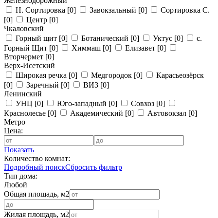
Железнодорожный
Н. Сортировка
[0]
Завокзальный
[0]
Сортировка С.
[0]
Центр
[0]
Чкаловский
Горный щит
[0]
Ботанический
[0]
Уктус
[0]
с.
Горный Щит
[0]
Химмаш
[0]
Елизавет
[0]
Вторчермет
[0]
Верх-Исетский
Широкая речка
[0]
Медгородок
[0]
Карасьеозёрск
[0]
Заречный
[0]
ВИЗ
[0]
Ленинский
УНЦ
[0]
Юго-западный
[0]
Совхоз
[0]
Краснолесье
[0]
Академический
[0]
Автовокзал
[0]
Метро
Цена:
Показать
Количество комнат:
Подробный поиск
Сбросить фильтр
Тип дома:
Любой
Общая площадь, м2
Жилая площадь, м2