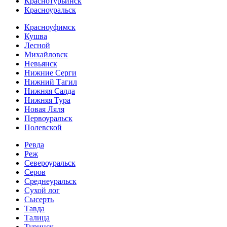
Краснотурьинск
Красноуральск
Красноуфимск
Кушва
Лесной
Михайловск
Невьянск
Нижние Серги
Нижний Тагил
Нижняя Салда
Нижняя Тура
Новая Ляля
Первоуральск
Полевской
Ревда
Реж
Североуральск
Серов
Среднеуральск
Сухой лог
Сысерть
Тавда
Талица
Туринск