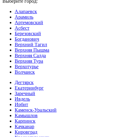
Выберите город:
Алапаевск
Арамиль
Артемовский
Асбест
Березовский
Богданович
Верхний Тагил
Верхняя Пышма
Верхняя Салда
Верхняя Тура
Верхотурье
Волчанск
Дегтярск
Екатеринбург
Заречный
Ивдель
Ирбит
Каменск-Уральский
Камышлов
Карпинск
Качканар
Кировград